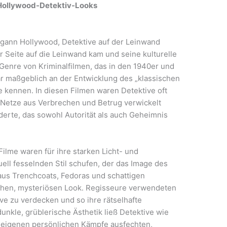
s Hollywood-Detektiv-Looks
egann Hollywood, Detektive auf der Leinwand
r Seite auf die Leinwand kam und seine kulturelle
 Genre von Kriminalfilmen, das in den 1940er und
 maßgeblich an der Entwicklung des „klassischen
te kennen. In diesen Filmen waren Detektive oft
 Netze aus Verbrechen und Betrug verwickelt
derte, das sowohl Autorität als auch Geheimnis
Filme waren für ihre starken Licht- und
uell fesselnden Stil schufen, der das Image des
 aus Trenchcoats, Fedoras und schattigen
chen, mysteriösen Look. Regisseure verwendeten
ve zu verdecken und so ihre rätselhafte
unkle, grüblerische Ästhetik ließ Detektive wie
e eigenen persönlichen Kämpfe ausfechten,