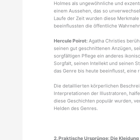
Holmes als ungewöhnliche und exzentr
einem Aussehen, das so unverwechselb
Laufe der Zeit wurden diese Merkmale
beeinflussten die öffentliche Wahrneh
Hercule Poirot:
Agatha Christies berühm
seinen gut geschnittenen Anzügen, s
sorgfältigen Pflege ein anderes ikonis
Sorgfalt, seinen Intellekt und seinen 
das Genre bis heute beeinflusst, eine r
Die detaillierten körperlichen Beschrei
Interpretationen der Illustratoren, half
diese Geschichten populär wurden, verf
Helden des Genres.
2. Praktische Ursprünge: Die Kleidung