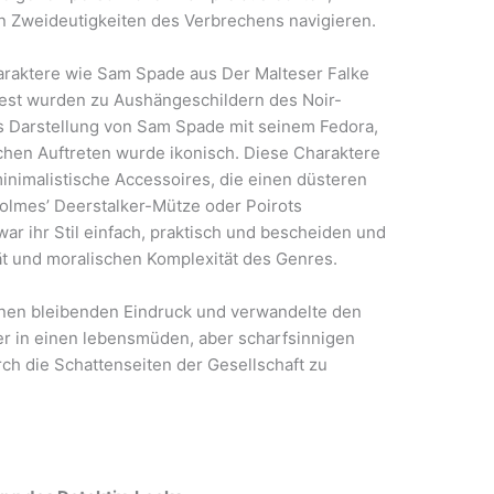
n Zweideutigkeiten des Verbrechens navigieren.
raktere wie Sam Spade aus Der Malteser Falke
fest wurden zu Aushängeschildern des Noir-
 Darstellung von Sam Spade mit seinem Fedora,
chen Auftreten wurde ikonisch. Diese Charaktere
nimalistische Accessoires, die einen düsteren
Holmes’ Deerstalker-Mütze oder Poirots
ar ihr Stil einfach, praktisch und bescheiden und
ät und moralischen Komplexität des Genres.
 einen bleibenden Eindruck und verwandelte den
er in einen lebensmüden, aber scharfsinnigen
urch die Schattenseiten der Gesellschaft zu