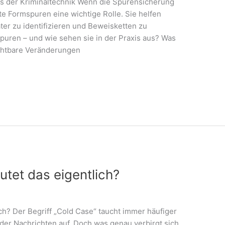
us der Kriminaltechnik Wenn die Spurensicherung
te Formspuren eine wichtige Rolle. Sie helfen
äter zu identifizieren und Beweisketten zu
uren – und wie sehen sie in der Praxis aus? Was
chtbare Veränderungen
tet das eigentlich?
ch? Der Begriff „Cold Case“ taucht immer häufiger
der Nachrichten auf. Doch was genau verbirgt sich