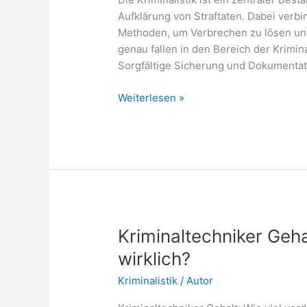
Aufklärung von Straftaten. Dabei verbi
Methoden, um Verbrechen zu lösen un
genau fallen in den Bereich der Kriminal
Sorgfältige Sicherung und Dokumentat
Kriminalistik
Weiterlesen »
Aufgaben
–
Was
gehört
zu
den
Kernaufgaben
der
Kriminaltechniker Geha
Kriminalistik?
wirklich?
Kriminalistik
/
Autor