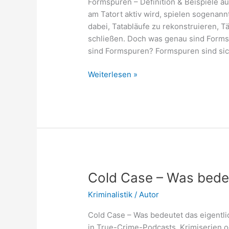
Formspuren – Definition & Beispiele a
am Tatort aktiv wird, spielen sogenann
dabei, Tatabläufe zu rekonstruieren, T
schließen. Doch was genau sind Formsp
sind Formspuren? Formspuren sind si
Formspuren
Weiterlesen »
–
Definition
&
Beispiele
aus
der
Kriminaltechnik
Cold Case – Was bedeu
Kriminalistik
/
Autor
Cold Case – Was bedeutet das eigentli
in True-Crime-Podcasts, Krimiserien o