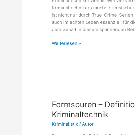
Kriminaltechniker Gehalt: Wie viel ver
Kriminaltechnikers (auch: forensischer
ist nicht nur durch True-Crime-Serien
auch im echten Leben essenziell für di
dem Gehalt in diesem spannenden Beruf
Kriminaltechniker
Weiterlesen »
Gehalt:
Wie
viel
verdient
man
wirklich?
Formspuren – Definitio
Kriminaltechnik
Kriminalistik
/
Autor