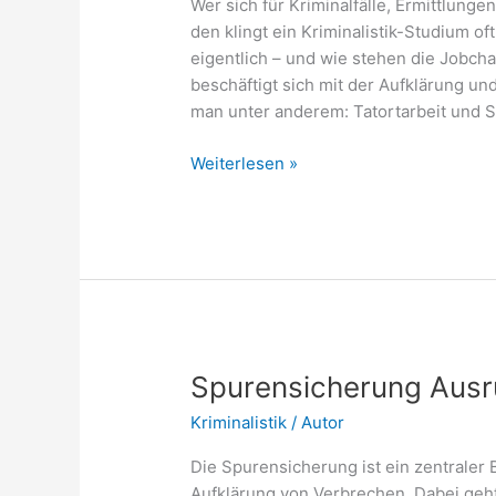
Wer sich für Kriminalfälle, Ermittlungen
den klingt ein Kriminalistik-Studium o
eigentlich – und wie stehen die Jobcha
beschäftigt sich mit der Aufklärung un
man unter anderem: Tatortarbeit und 
Kriminalistik-
Weiterlesen »
Studium:
Jobchancen
und
Perspektiven
Spurensicherung Ausr
Kriminalistik
/
Autor
Die Spurensicherung ist ein zentraler 
Aufklärung von Verbrechen. Dabei geh