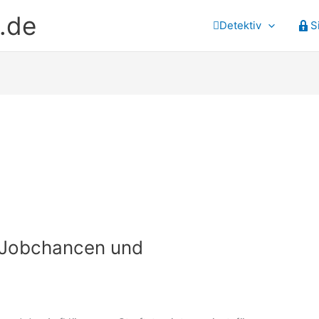
.de
Detektiv
S
: Jobchancen und