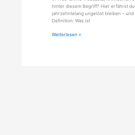
hinter diesem Begriff? Hier erfährst du
jahrzehntelang ungelöst bleiben – un
Definition: Was ist
Cold
Weiterlesen »
Case
–
Was
bedeutet
das
eigentlich?