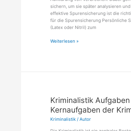
sichern, um sie später analysieren und
effektive Spurensicherung ist die ric
für die Spurensicherung Persönliche
(Latex oder Nitril) zum
Spurensicherung
Weiterlesen »
Ausrüstung
–
Was
gehört
dazu?
Kriminalistik Aufgabe
Kernaufgaben der Krimi
Kriminalistik
/
Autor
Die Kriminalistik ist ein zentraler Best