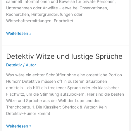
sammelt Informationen und Beweise für private Personen,
Unternehmen oder Anwälte – etwa bei Observationen,
Recherchen, Hintergrundprüfungen oder
Wirtschaftsermittlungen. Er arbeitet
Detektiv
Weiterlesen »
werden
–
Tipps
Detektiv Witze und lustige Sprüche
für
Detektiv
/
Autor
2026
Was wäre ein echter Schnüffler ohne eine ordentliche Portion
Humor? Detektive müssen oft in düsteren Situationen
ermitteln – da hilft ein trockener Spruch oder ein klassischer
Flachwitz, um die Stimmung aufzulockern. Hier sind die besten
Witze und Sprüche aus der Welt der Lupe und des
Trenchcoats. 1. Die Klassiker: Sherlock & Watson Kein
Detektiv-Humor kommt
Detektiv
Weiterlesen »