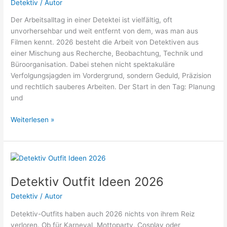
Detektiv
/
Autor
professionelle
Observation
Der Arbeitsalltag in einer Detektei ist vielfältig, oft
im
unvorhersehbar und weit entfernt von dem, was man aus
echten
Filmen kennt. 2026 besteht die Arbeit von Detektiven aus
Leben
einer Mischung aus Recherche, Beobachtung, Technik und
abläuft
Büroorganisation. Dabei stehen nicht spektakuläre
2026
Verfolgungsjagden im Vordergrund, sondern Geduld, Präzision
und rechtlich sauberes Arbeiten. Der Start in den Tag: Planung
und
Arbeitsalltag
Weiterlesen »
in
einer
Detektei
2026
Detektiv Outfit Ideen 2026
Detektiv
/
Autor
Detektiv-Outfits haben auch 2026 nichts von ihrem Reiz
verloren. Ob für Karneval, Mottoparty, Cosplay oder