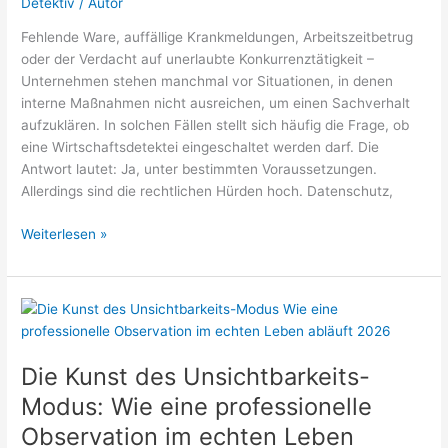
Detektiv
/
Autor
Fehlende Ware, auffällige Krankmeldungen, Arbeitszeitbetrug
oder der Verdacht auf unerlaubte Konkurrenztätigkeit –
Unternehmen stehen manchmal vor Situationen, in denen
interne Maßnahmen nicht ausreichen, um einen Sachverhalt
aufzuklären. In solchen Fällen stellt sich häufig die Frage, ob
eine Wirtschaftsdetektei eingeschaltet werden darf. Die
Antwort lautet: Ja, unter bestimmten Voraussetzungen.
Allerdings sind die rechtlichen Hürden hoch. Datenschutz,
Verdacht
Weiterlesen »
im
Betrieb:
Wann
Unternehmen
eine
Detektei
Die Kunst des Unsichtbarkeits-
einschalten
Modus: Wie eine professionelle
dürfen
Observation im echten Leben
(und