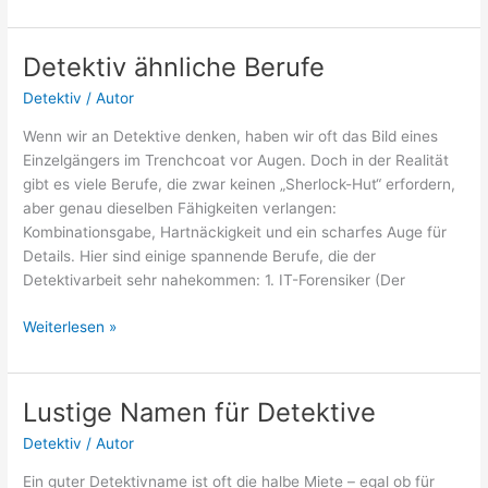
Witze
und
lustige
Detektiv ähnliche Berufe
Sprüche
Detektiv
/
Autor
Wenn wir an Detektive denken, haben wir oft das Bild eines
Einzelgängers im Trenchcoat vor Augen. Doch in der Realität
gibt es viele Berufe, die zwar keinen „Sherlock-Hut“ erfordern,
aber genau dieselben Fähigkeiten verlangen:
Kombinationsgabe, Hartnäckigkeit und ein scharfes Auge für
Details. Hier sind einige spannende Berufe, die der
Detektivarbeit sehr nahekommen: 1. IT-Forensiker (Der
Detektiv
Weiterlesen »
ähnliche
Berufe
Lustige Namen für Detektive
Detektiv
/
Autor
Ein guter Detektivname ist oft die halbe Miete – egal ob für