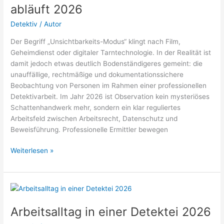
müssen)
abläuft 2026
2026
Detektiv
/
Autor
Der Begriff „Unsichtbarkeits-Modus“ klingt nach Film,
Geheimdienst oder digitaler Tarntechnologie. In der Realität ist
damit jedoch etwas deutlich Bodenständigeres gemeint: die
unauffällige, rechtmäßige und dokumentationssichere
Beobachtung von Personen im Rahmen einer professionellen
Detektivarbeit. Im Jahr 2026 ist Observation kein mysteriöses
Schattenhandwerk mehr, sondern ein klar reguliertes
Arbeitsfeld zwischen Arbeitsrecht, Datenschutz und
Beweisführung. Professionelle Ermittler bewegen
Die
Weiterlesen »
Kunst
des
Unsichtbarkeits-
Modus:
Wie
Arbeitsalltag in einer Detektei 2026
eine