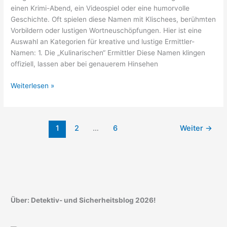
einen Krimi-Abend, ein Videospiel oder eine humorvolle
Geschichte. Oft spielen diese Namen mit Klischees, berühmten
Vorbildern oder lustigen Wortneuschöpfungen. Hier ist eine
Auswahl an Kategorien für kreative und lustige Ermittler-
Namen: 1. Die „Kulinarischen“ Ermittler Diese Namen klingen
offiziell, lassen aber bei genauerem Hinsehen
Lustige
Weiterlesen »
Namen
für
Detektive
1
2
…
6
Weiter
→
Über: Detektiv- und Sicherheitsblog 2026!