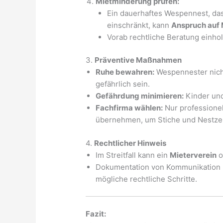
Mietminderung prüfen:
Ein dauerhaftes Wespennest, da
einschränkt, kann
Anspruch auf
Vorab rechtliche Beratung einho
3.
Präventive Maßnahmen
Ruhe bewahren:
Wespennester nicht
gefährlich sein.
Gefährdung minimieren:
Kinder und
Fachfirma wählen:
Nur professionel
übernehmen, um Stiche und Nestze
4.
Rechtlicher Hinweis
Im Streitfall kann ein
Mieterverein
o
Dokumentation von Kommunikation u
mögliche rechtliche Schritte.
Fazit: