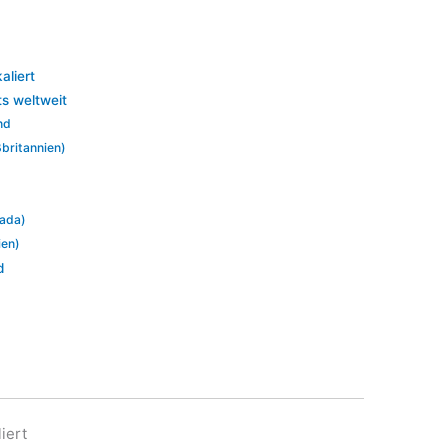
aliert
ts weltweit
nd
britannien)
nada)
ien)
d
iert