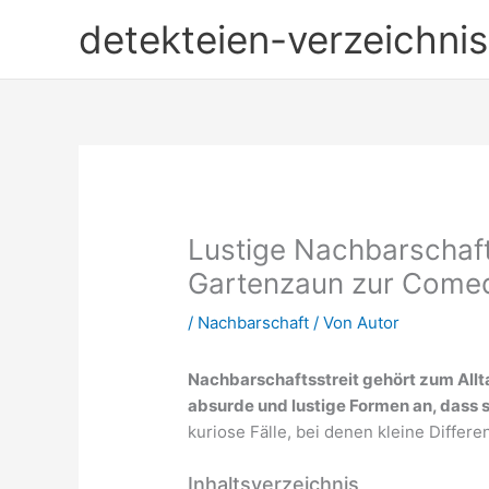
Zum
detekteien-verzeichnis
Inhalt
springen
Lustige Nachbarschaft
Gartenzaun zur Come
/
Nachbarschaft
/ Von
Autor
Nachbarschaftsstreit gehört zum All
absurde und lustige Formen an, dass s
kuriose Fälle, bei denen kleine Differe
Inhaltsverzeichnis